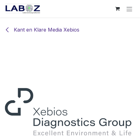
Overslaan naar inhoud
Kant en Klare Media Xebios