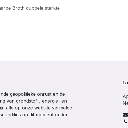
rpe Broth dubbele sterkte
La
de geopolitieke onrust en de
Ap
ing van grondstof-, energie- en
Ne
ijn alle op onze website vermelde
gscondities op dit moment onder