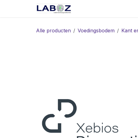
Overslaan naar inhoud
Start
Webshop
Spec
Alle producten
Voedingsbodem
Kant e