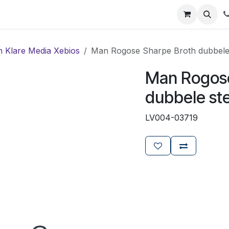
ials
Certificaten
Mijn Laboz
Over ons
Klant worden
n Klare Media Xebios
Man Rogose Sharpe Broth dubbele
Man Rogose
dubbele st
LV004-03719