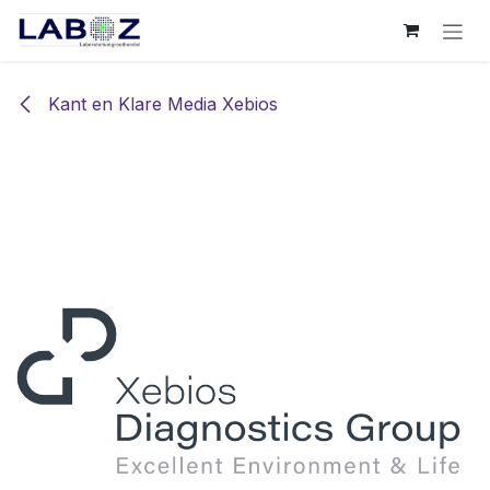
Overslaan naar inhoud
Kant en Klare Media Xebios