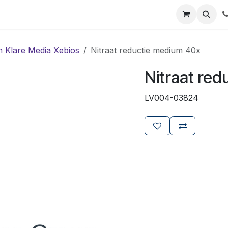
ials
Certificaten
Mijn Laboz
Over ons
Klant worden
n Klare Media Xebios
Nitraat reductie medium 40x
Nitraat re
LV004-03824