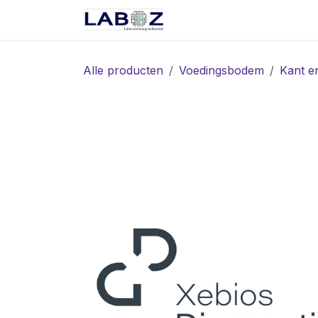
Overslaan naar inhoud
Start
Webshop
Spec
Alle producten
Voedingsbodem
Kant e