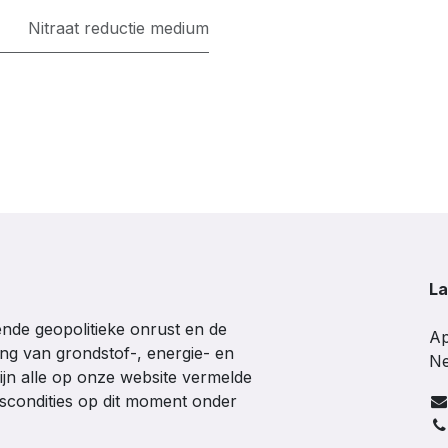
Nitraat reductie medium
La
de geopolitieke onrust en de
Ap
ing van grondstof-, energie- en
Ne
ijn alle op onze website vermelde
gscondities op dit moment onder