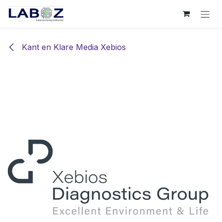
Overslaan naar inhoud
Kant en Klare Media Xebios