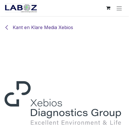
Overslaan naar inhoud
Kant en Klare Media Xebios