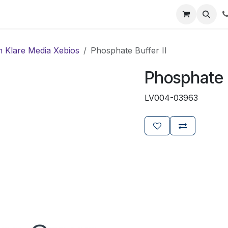
ials
Certificaten
Mijn Laboz
Over ons
Klant worden
n Klare Media Xebios
Phosphate Buffer II
Phosphate B
LV004-03963