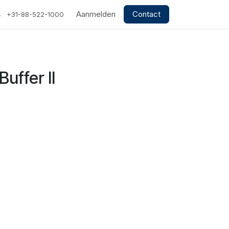
Aanmelden
Contact
+31-88-522-1000
uffer II