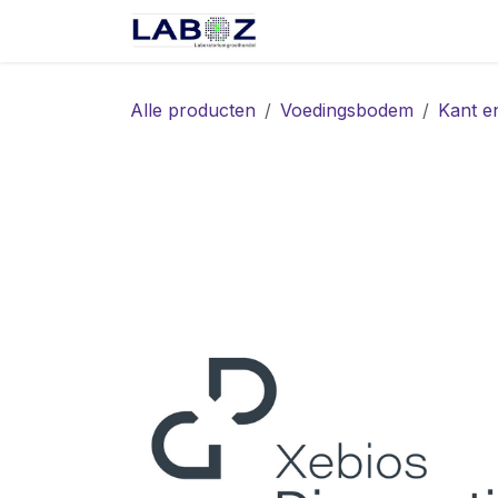
Overslaan naar inhoud
Start
Webshop
Spec
Alle producten
Voedingsbodem
Kant e