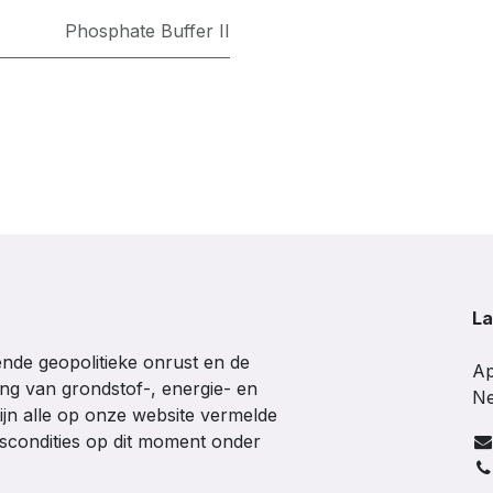
Phosphate Buffer II
La
de geopolitieke onrust en de
Ap
ing van grondstof-, energie- en
Ne
ijn alle op onze website vermelde
gscondities op dit moment onder