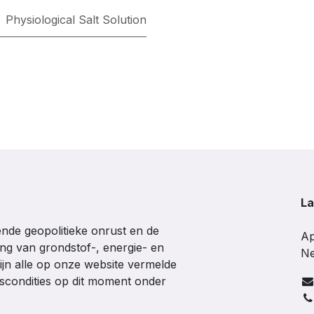
Physiological Salt Solution
La
de geopolitieke onrust en de
Ap
ing van grondstof-, energie- en
Ne
ijn alle op onze website vermelde
gscondities op dit moment onder