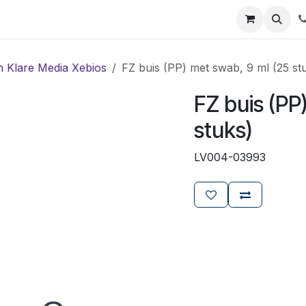
ials
Certificaten
Mijn Laboz
Over ons
Klant worden
n Klare Media Xebios
FZ buis (PP) met swab, 9 ml (25 st
FZ buis (PP
stuks)
LV004-03993