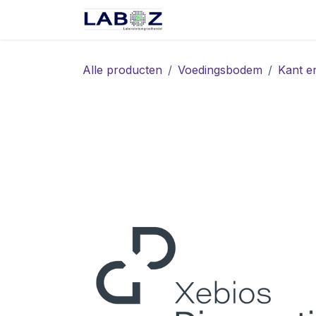
Overslaan naar inhoud
Start
Webshop
Spec
Alle producten
Voedingsbodem
Kant e