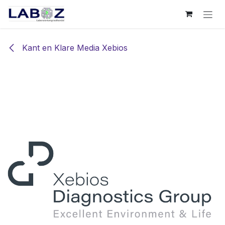
Overslaan naar inhoud
Kant en Klare Media Xebios