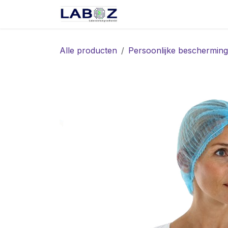
Overslaan naar inhoud
Start
Webshop
Spec
Alle producten
Persoonlijke bescherming