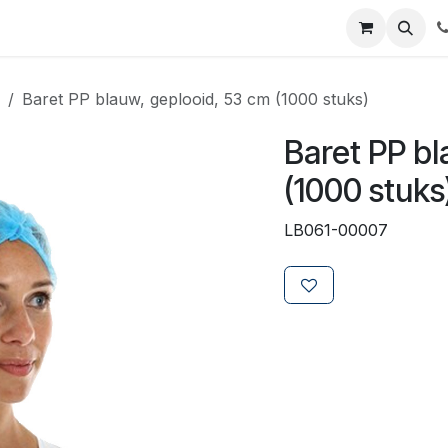
ials
Certificaten
Mijn Laboz
Over ons
Klant worden
Baret PP blauw, geplooid, 53 cm (1000 stuks)
Baret PP bl
(1000 stuks
LB061-00007