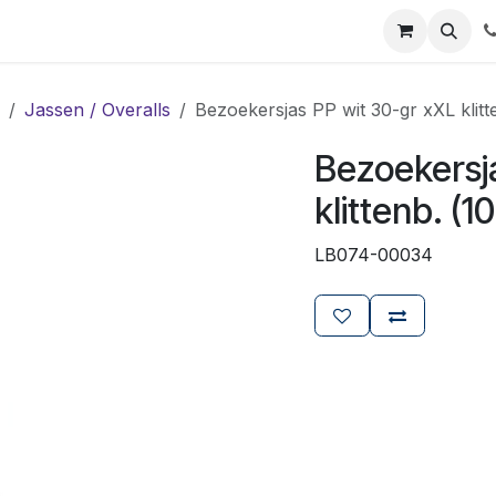
ials
Certificaten
Mijn Laboz
Over ons
Klant worden
Jassen / Overalls
Bezoekersjas PP wit 30-gr xXL klitt
Bezoekersj
klittenb. (1
LB074-00034