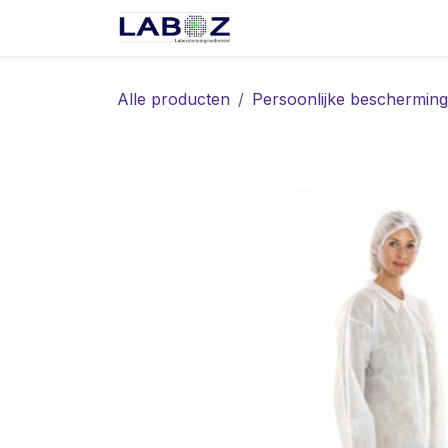
Overslaan naar inhoud
Start
Webshop
Spec
Alle producten
Persoonlijke bescherming