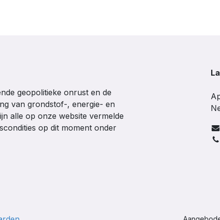
La
de geopolitieke onrust en de
Ap
ing van grondstof-, energie- en
Ne
ijn alle op onze website vermelde
gscondities op dit moment onder
arden
Aangebod