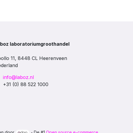
boz laboratoriumgroothandel
ollo 11, 8448 CL Heerenveen
derland
info@laboz.nl
+31 (0) 88 522 1000
en door
- De #1
Open source e-commerce