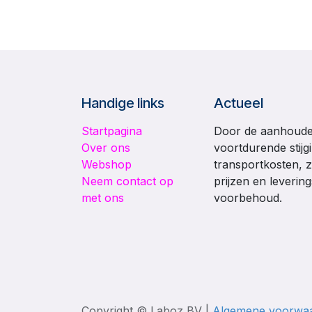
Handige links
Actueel
Startpagina
Door de aanhouden
Over ons
voortdurende stijg
Webshop
transportkosten, z
Neem contact op
prijzen en leverin
met ons
voorbehoud.
Copyright © Laboz BV |
Algemene voorwa