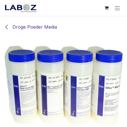
Overslaan naar inhoud
Droge Poeder Media