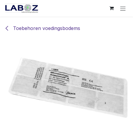
Overslaan naar inhoud
Toebehoren voedingsbodems