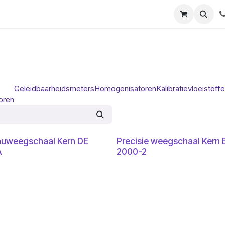
ials
Certificaten
Mijn Laboz
Over ons
Klant worden
Geleidbaarheidsmeters
Homogenisatoren
Kalibratievloeistoff
oren
auweegschaal Kern DE
Precisie weegschaal Kern
A
2000-2