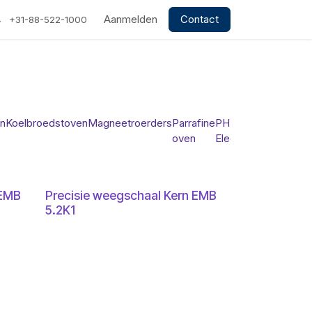
Aanmelden
Contact
+31-88-522-1000
en
Koelbroedstoven
Magneetroerders
Parrafine
PH
PH
Pi
oven
Electrodes
meters
 EMB
Precisie weegschaal Kern EMB
5.2K1