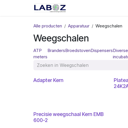
Overslaan naar inhoud
Start
Webshop
Spec
Alle producten
Apparatuur
Weegschalen
Weegschalen
ATP
Branders
Broedstoven
Dispensers
Diverse
meters
incubat
Adapter Kern
Plate
24K2
Precisie weegschaal Kern EMB
600-2