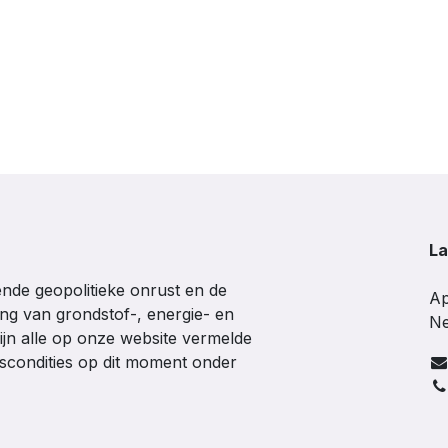
La
de geopolitieke onrust en de
Ap
ing van grondstof-, energie- en
Ne
ijn alle op onze website vermelde
gscondities op dit moment onder