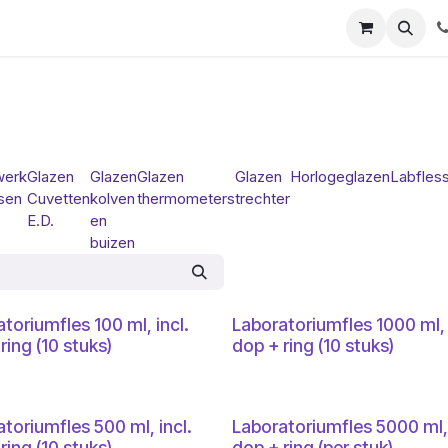
ials
Certificaten
Mijn Laboz
Over ons
Klant worden
werk
Glazen
Glazen
Glazen
Glazen
Horlogeglazen
Labfles
sen
Cuvetten
kolven
thermometers
trechter
E.D.
en
buizen
toriumfles 100 ml, incl.
Laboratoriumfles 1000 ml, 
ring (10 stuks)
dop + ring (10 stuks)
toriumfles 500 ml, incl.
Laboratoriumfles 5000 ml, 
ring (10 stuks)
dop + ring (per stuk)