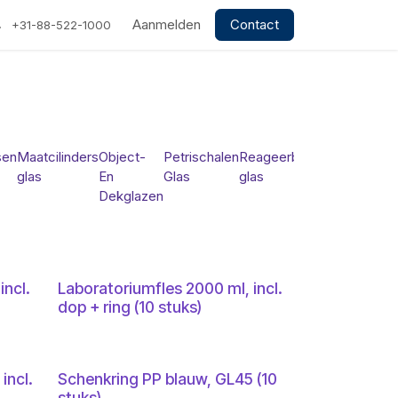
Aanmelden
Contact
+31-88-522-1000
sen
Maatcilinders
Object-
Petrischalen
Reageerbuizen
Stoppen
glas
En
Glas
glas
Dekglazen
incl.
Laboratoriumfles 2000 ml, incl.
dop + ring (10 stuks)
incl.
Schenkring PP blauw, GL45 (10
stuks)