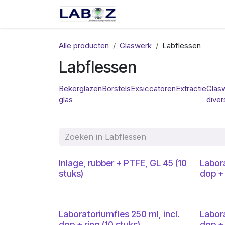
Overslaan naar inhoud
Start
Webshop
Spec
Alle producten
Glaswerk
Labflessen
Labflessen
Bekerglazen
Borstels
Exsiccatoren
Extractie
Glas
glas
diver
Inlage, rubber + PTFE, GL 45 (10
Labora
stuks)
dop + 
Laboratoriumfles 250 ml, incl.
Labora
dop + ring (10 stuks)
dop + 