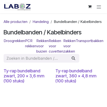
Overslaan naar inhoud
Alle producten
Handeling
Bundelbanden / Kabelbinders
Bundelbanden / Kabelbinders
Droogrekken
PCR
Rekken
Rekken
Rekken
Transportbakken
B
rekken
voor
voor
voor
/
buizen
cuvetten
zakken
Ka
Ty-rap bundelband
Ty-rap bundelband
zwart, 200 x 3,6 mm
zwart, 360 x 4,8 mm
(100 stuks)
(100 stuks)