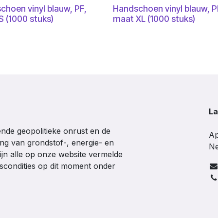
choen vinyl blauw, PF,
Handschoen vinyl blauw, P
S (1000 stuks)
maat XL (1000 stuks)
La
de geopolitieke onrust en de
Ap
ing van grondstof-, energie- en
Ne
ijn alle op onze website vermelde
gscondities op dit moment onder