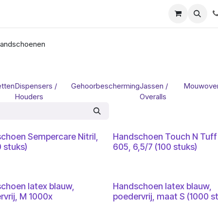
ials
Certificaten
Mijn Laboz
Over ons
Klant worden
andschoenen
etten
Dispensers /
Gehoorbescherming
Jassen /
Mouwover
Houders
Overalls
choen Sempercare Nitril,
Handschoen Touch N Tuff
 stuks)
605, 6,5/7 (100 stuks)
choen latex blauw,
Handschoen latex blauw,
rvrij, M 1000x
poedervrij, maat S (1000 s