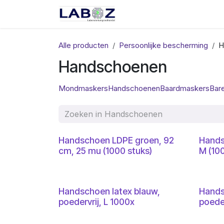
Overslaan naar inhoud
Start
Webshop
Spec
Alle producten
Persoonlijke bescherming
H
Handschoenen
Mondmaskers
Handschoenen
Baardmaskers
Bar
Handschoen LDPE groen, 92
Hands
cm, 25 mu (1000 stuks)
M (100
Handschoen latex blauw,
Hands
poedervrij, L 1000x
poede