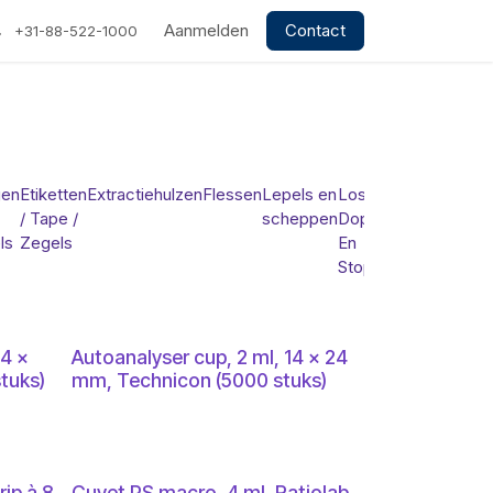
Aanmelden
Contact
+31-88-522-1000
gen
Etiketten
Extractiehulzen
Flessen
Lepels en
Losse
Maatbekers
/ Tape /
scheppen
Doppen
/
ls
Zegels
En
Bekerglaze
Stoppen
14 x
Autoanalyser cup, 2 ml, 14 x 24
tuks)
mm, Technicon (5000 stuks)
rip à 8
Cuvet PS macro, 4 ml, Ratiolab