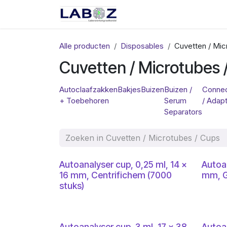
Overslaan naar inhoud
Start
Webshop
Spec
Alle producten
Disposables
Cuvetten / Mic
Cuvetten / Microtubes 
Autoclaafzakken
Bakjes
Buizen
Buizen /
Connec
+ Toebehoren
Serum
/ Adap
Separators
Autoanalyser cup, 0,25 ml, 14 x
Autoan
16 mm, Centrifichem (7000
mm, G
stuks)
Autoanalyser cup, 3 ml, 17 x 38
Autoan