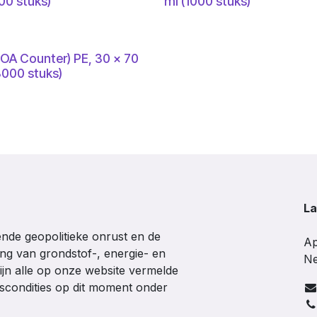
00 stuks)
ml (1000 stuks)
TOA Counter) PE, 30 x 70
000 stuks)
La
de geopolitieke onrust en de
Ap
ing van grondstof-, energie- en
Ne
ijn alle op onze website vermelde
gscondities op dit moment onder