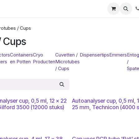
ials
Certificaten
Mijn Laboz
Over ons
Klant worden
rotubes / Cups
/ Cups
tors
Containers
Cryo
Cuvetten /
Dispensertips
Emmers
Ento
ters
en Potten
Producten
Microtubes
/
/ Cups
Spate
alyser cup, 0,5 ml, 12 x 22
Autoanalyser cup, 0,5 ml, 
ilford 3500 (12000 stuks)
25 mm, Technicon (4000 s
alyser cup, 4 ml, 17 x 38
Cap voor PCR tube 'flat' st