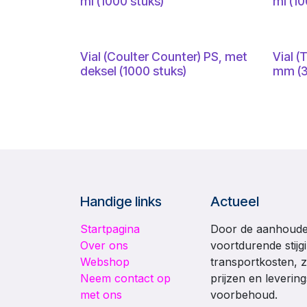
ml (1000 stuks)
ml (10
Vial (Coulter Counter) PS, met
Vial (
deksel (1000 stuks)
mm (3
Handige links
Actueel
Startpagina
Door de aanhouden
Over ons
voortdurende stijg
Webshop
transportkosten, z
Neem contact op
prijzen en leverin
met ons
voorbehoud.