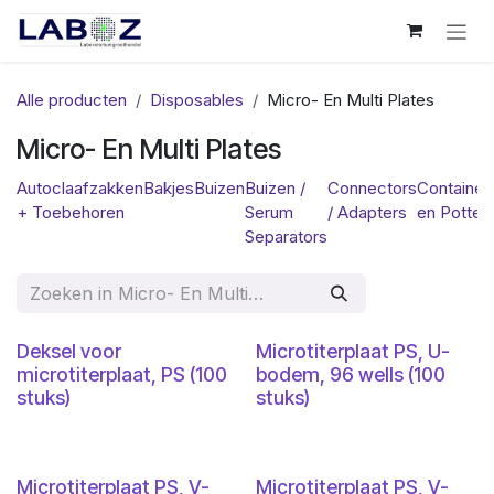
Overslaan naar inhoud
Alle producten
Disposables
Micro- En Multi Plates
Micro- En Multi Plates
Autoclaafzakken
Bakjes
Buizen
Buizen /
Connectors
Container
+ Toebehoren
Serum
/ Adapters
en Potten
Separators
Deksel voor
Microtiterplaat PS, U-
microtiterplaat, PS (100
bodem, 96 wells (100
stuks)
stuks)
Microtiterplaat PS, V-
Microtiterplaat PS, V-